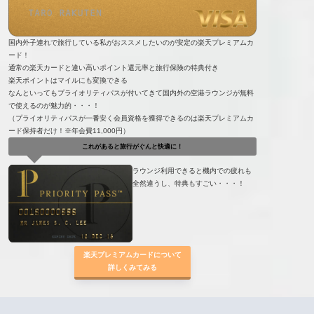
国内外子連れで旅行している私がおススメしたいのが安定の楽天プレミアムカ
ード！
通常の楽天カードと違い高いポイント還元率と旅行保険の特典付き
楽天ポイントはマイルにも変換できる
なんといってもプライオリティパスが付いてきて国内外の空港ラウンジが無料
で使えるのが魅力的・・・！
（プライオリティパスが一番安く会員資格を獲得できるのは楽天プレミアムカ
ード保持者だけ！※年会費11,000円）
これがあると旅行がぐんと快適に！
ラウンジ利用できると機内での疲れも
全然違うし、特典もすごい・・・！
楽天プレミアムカードについて
詳しくみてみる