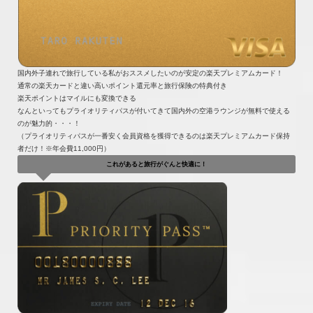
国内外子連れで旅行している私がおススメしたいのが安定の楽天プレミアムカード！
通常の楽天カードと違い高いポイント還元率と旅行保険の特典付き
楽天ポイントはマイルにも変換できる
なんといってもプライオリティパスが付いてきて国内外の空港ラウンジが無料で使える
のが魅力的・・・！
（プライオリティパスが一番安く会員資格を獲得できるのは楽天プレミアムカード保持
者だけ！※年会費11,000円）
これがあると旅行がぐんと快適に！