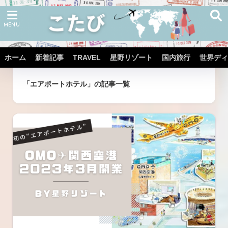
ホーム
新着記事
TRAVEL
星野リゾート
国内旅行
世界ディ
ホーム
タグ
「エアポートホテル」の記事一覧