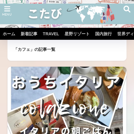
ホーム
新着記事
TRAVEL
星野リゾート
国内旅行
世界ディ
ホーム
タグ
「カフェ」の記事一覧