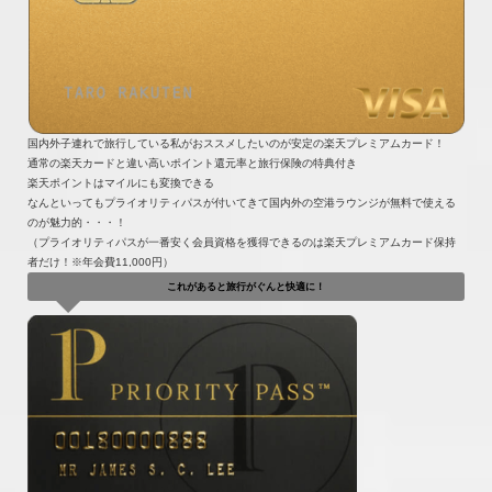
国内外子連れで旅行している私がおススメしたいのが安定の楽天プレミアムカード！
通常の楽天カードと違い高いポイント還元率と旅行保険の特典付き
楽天ポイントはマイルにも変換できる
なんといってもプライオリティパスが付いてきて国内外の空港ラウンジが無料で使える
のが魅力的・・・！
（プライオリティパスが一番安く会員資格を獲得できるのは楽天プレミアムカード保持
者だけ！※年会費11,000円）
これがあると旅行がぐんと快適に！