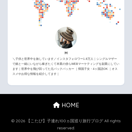
M
＼子供と世界中を旅しています／インスタフォロワー1.8万人｜シングルマザー
で娘と一緒にいながら稼ぎたくて本業の傍らWEBマーケティングを副業にしてい
ます｜世界中を飛び回ってた元バックパッカー ｜帰国子女・4ヶ国語OK ｜オス
スメやお得な情報を紹介してます｜
HOME
© 2026 【こたび】子連れ100ヵ国巡り旅行ブログ All rights
reserved.