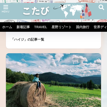
ホーム
新着記事
TRAVEL
星野リゾート
国内旅行
世界ディ
ホーム
タグ
「ハイジ」の記事一覧