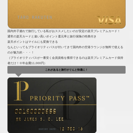
国内外子連れで旅行している私がおススメしたいのが安定の楽天プレミアムカード！
通常の楽天カードと違い高いポイント還元率と旅行保険の特典付き
楽天ポイントはマイルにも変換できる
なんといってもプライオリティパスが付いてきて国内外の空港ラウンジが無料で使える
のが魅力的・・・！
（プライオリティパスが一番安く会員資格を獲得できるのは楽天プレミアムカード保持
者だけ！※年会費11,000円）
これがあると旅行がぐんと快適に！