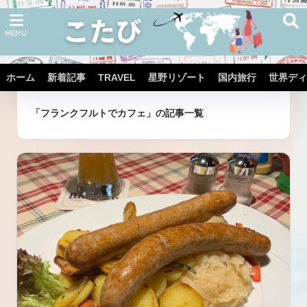
ホーム
新着記事
TRAVEL
星野リゾート
国内旅行
世界ディ
ホーム
タグ
「フランクフルトでカフェ」の記事一覧