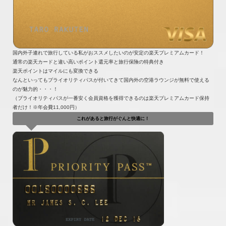
国内外子連れで旅行している私がおススメしたいのが安定の楽天プレミアムカード！
通常の楽天カードと違い高いポイント還元率と旅行保険の特典付き
楽天ポイントはマイルにも変換できる
なんといってもプライオリティパスが付いてきて国内外の空港ラウンジが無料で使える
のが魅力的・・・！
（プライオリティパスが一番安く会員資格を獲得できるのは楽天プレミアムカード保持
者だけ！※年会費11,000円）
これがあると旅行がぐんと快適に！