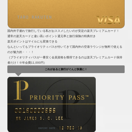
国内外子連れで旅行している私がおススメしたいのが安定の楽天プレミアムカード！
通常の楽天カードと違い高いポイント還元率と旅行保険の特典付き
楽天ポイントはマイルにも変換できる
なんといってもプライオリティパスが付いてきて国内外の空港ラウンジが無料で使える
のが魅力的・・・！
（プライオリティパスが一番安く会員資格を獲得できるのは楽天プレミアムカード保持
者だけ！※年会費11,000円）
これがあると旅行がぐんと快適に！