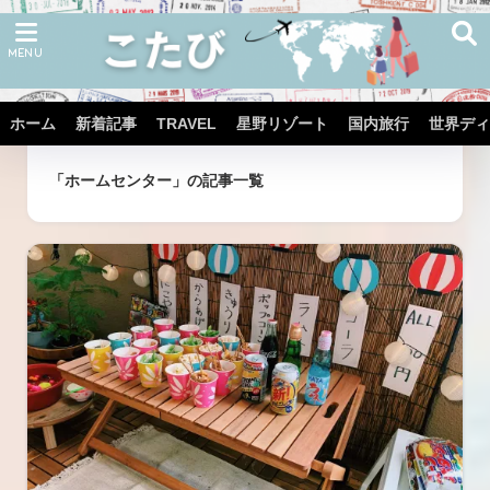
ホーム
新着記事
TRAVEL
星野リゾート
国内旅行
世界ディ
ホーム
タグ
「ホームセンター」の記事一覧