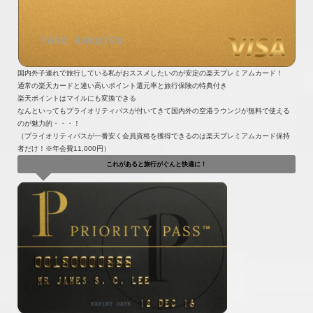
国内外子連れで旅行している私がおススメしたいのが安定の楽天プレミアムカード！
通常の楽天カードと違い高いポイント還元率と旅行保険の特典付き
楽天ポイントはマイルにも変換できる
なんといってもプライオリティパスが付いてきて国内外の空港ラウンジが無料で使える
のが魅力的・・・！
（プライオリティパスが一番安く会員資格を獲得できるのは楽天プレミアムカード保持
者だけ！※年会費11,000円）
これがあると旅行がぐんと快適に！