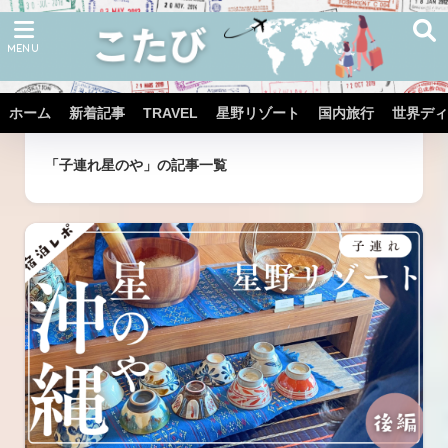
ホーム
新着記事
TRAVEL
星野リゾート
国内旅行
世界ディ
ホーム
タグ
「子連れ星のや」の記事一覧