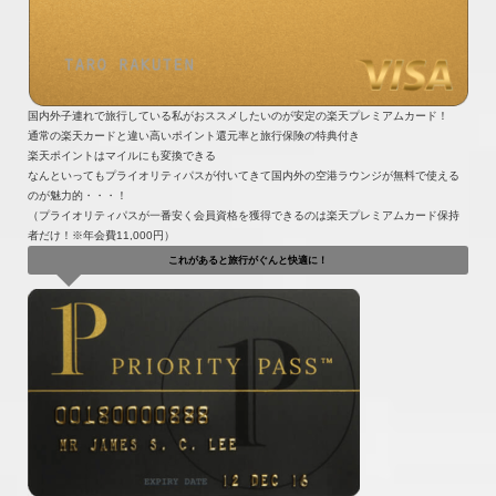
国内外子連れで旅行している私がおススメしたいのが安定の楽天プレミアムカード！
通常の楽天カードと違い高いポイント還元率と旅行保険の特典付き
楽天ポイントはマイルにも変換できる
なんといってもプライオリティパスが付いてきて国内外の空港ラウンジが無料で使える
のが魅力的・・・！
（プライオリティパスが一番安く会員資格を獲得できるのは楽天プレミアムカード保持
者だけ！※年会費11,000円）
これがあると旅行がぐんと快適に！