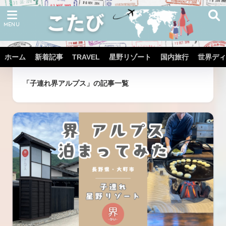
ホーム
新着記事
TRAVEL
星野リゾート
国内旅行
世界ディ
ホーム
タグ
「子連れ界アルプス」の記事一覧