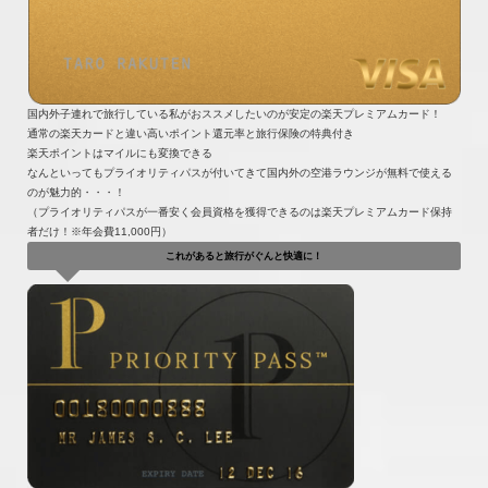
国内外子連れで旅行している私がおススメしたいのが安定の楽天プレミアムカード！
通常の楽天カードと違い高いポイント還元率と旅行保険の特典付き
楽天ポイントはマイルにも変換できる
なんといってもプライオリティパスが付いてきて国内外の空港ラウンジが無料で使える
のが魅力的・・・！
（プライオリティパスが一番安く会員資格を獲得できるのは楽天プレミアムカード保持
者だけ！※年会費11,000円）
これがあると旅行がぐんと快適に！