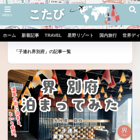
ホーム
新着記事
TRAVEL
星野リゾート
国内旅行
世界ディ
ホーム
タグ
「子連れ界別府」の記事一覧