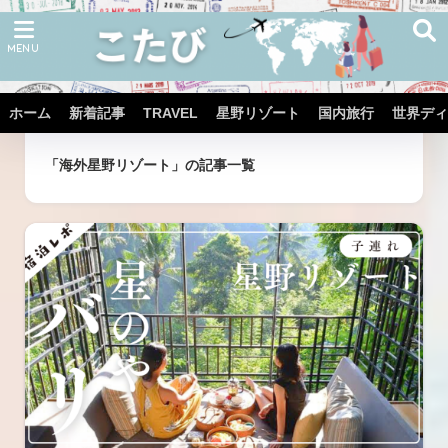
ホーム
新着記事
TRAVEL
星野リゾート
国内旅行
世界ディ
ホーム
タグ
「海外星野リゾート」の記事一覧