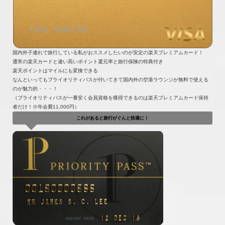
国内外子連れで旅行している私がおススメしたいのが安定の楽天プレミアムカード！
通常の楽天カードと違い高いポイント還元率と旅行保険の特典付き
楽天ポイントはマイルにも変換できる
なんといってもプライオリティパスが付いてきて国内外の空港ラウンジが無料で使える
のが魅力的・・・！
（プライオリティパスが一番安く会員資格を獲得できるのは楽天プレミアムカード保持
者だけ！※年会費11,000円）
これがあると旅行がぐんと快適に！