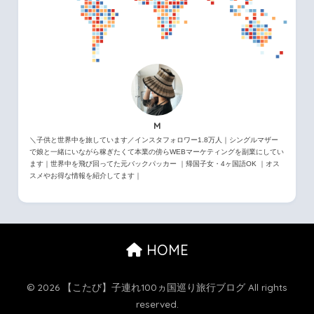
M
＼子供と世界中を旅しています／インスタフォロワー1.8万人｜シングルマザー
で娘と一緒にいながら稼ぎたくて本業の傍らWEBマーケティングを副業にしてい
ます｜世界中を飛び回ってた元バックパッカー ｜帰国子女・4ヶ国語OK ｜オス
スメやお得な情報を紹介してます｜
HOME
© 2026 【こたび】子連れ100ヵ国巡り旅行ブログ All rights
reserved.