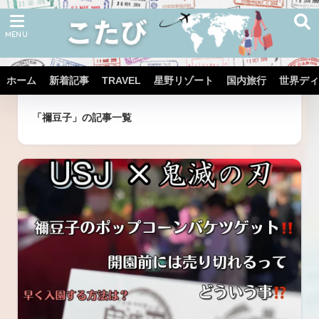
ホーム
新着記事
TRAVEL
星野リゾート
国内旅行
世界ディ
ホーム
タグ
「禰豆子」の記事一覧