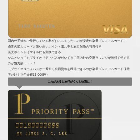
国内外子連れで旅行している私がおススメしたいのが安定の楽天プレミアムカード！
通常の楽天カードと違い高いポイント還元率と旅行保険の特典付き
楽天ポイントはマイルにも変換できる
なんといってもプライオリティパスが付いてきて国内外の空港ラウンジが無料で使える
のが魅力的・・・！
（プライオリティパスが一番安く会員資格を獲得できるのは楽天プレミアムカード保持
者だけ！※年会費11,000円）
これがあると旅行がぐんと快適に！