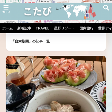
ホーム
新着記事
TRAVEL
星野リゾート
国内旅行
世界ディ
ホーム
タグ
「自粛期間」の記事一覧