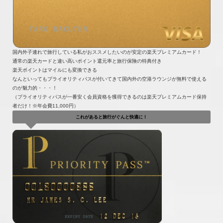
国内外子連れで旅行している私がおススメしたいのが安定の楽天プレミアムカード！
通常の楽天カードと違い高いポイント還元率と旅行保険の特典付き
楽天ポイントはマイルにも変換できる
なんといってもプライオリティパスが付いてきて国内外の空港ラウンジが無料で使える
のが魅力的・・・！
（プライオリティパスが一番安く会員資格を獲得できるのは楽天プレミアムカード保持
者だけ！※年会費11,000円）
これがあると旅行がぐんと快適に！