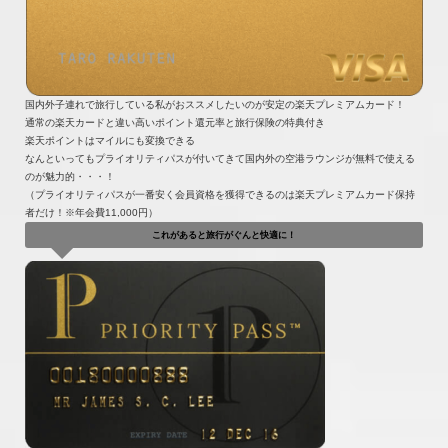
国内外子連れで旅行している私がおススメしたいのが安定の楽天プレミアムカード！
通常の楽天カードと違い高いポイント還元率と旅行保険の特典付き
楽天ポイントはマイルにも変換できる
なんといってもプライオリティパスが付いてきて国内外の空港ラウンジが無料で使える
のが魅力的・・・！
（プライオリティパスが一番安く会員資格を獲得できるのは楽天プレミアムカード保持
者だけ！※年会費11,000円）
これがあると旅行がぐんと快適に！