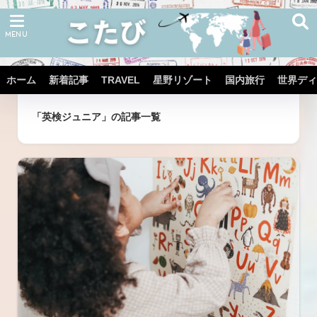
ホーム
新着記事
TRAVEL
星野リゾート
国内旅行
世界ディ
ホーム
タグ
「英検ジュニア」の記事一覧