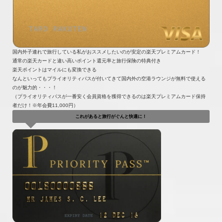
国内外子連れで旅行している私がおススメしたいのが安定の楽天プレミアムカード！
通常の楽天カードと違い高いポイント還元率と旅行保険の特典付き
楽天ポイントはマイルにも変換できる
なんといってもプライオリティパスが付いてきて国内外の空港ラウンジが無料で使える
のが魅力的・・・！
（プライオリティパスが一番安く会員資格を獲得できるのは楽天プレミアムカード保持
者だけ！※年会費11,000円）
これがあると旅行がぐんと快適に！