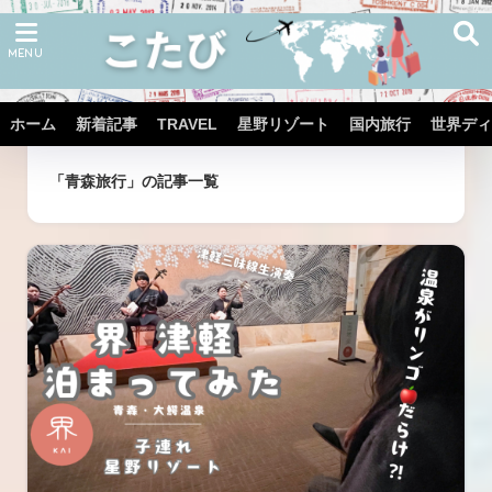
ホーム
新着記事
TRAVEL
星野リゾート
国内旅行
世界ディ
ホーム
タグ
「青森旅行」の記事一覧