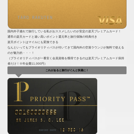
国内外子連れで旅行している私がおススメしたいのが安定の楽天プレミアムカード！
通常の楽天カードと違い高いポイント還元率と旅行保険の特典付き
楽天ポイントはマイルにも変換できる
なんといってもプライオリティパスが付いてきて国内外の空港ラウンジが無料で使える
のが魅力的・・・！
（プライオリティパスが一番安く会員資格を獲得できるのは楽天プレミアムカード保持
者だけ！※年会費11,000円）
これがあると旅行がぐんと快適に！