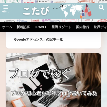
ホーム
新着記事
TRAVEL
星野リゾート
国内旅行
世界ディ
ホーム
タグ
「Googleアドセンス」の記事一覧