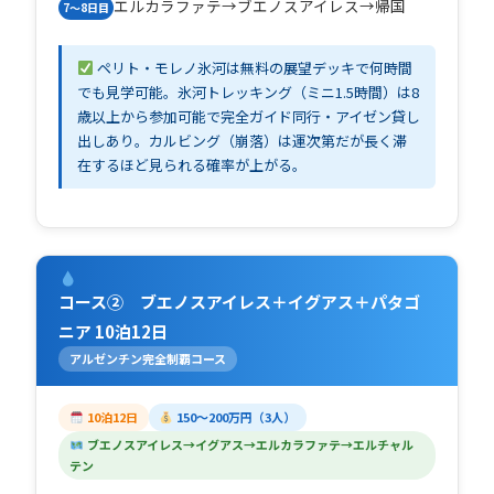
エルカラファテ→ブエノスアイレス→帰国
7〜8日目
ペリト・モレノ氷河は無料の展望デッキで何時間
でも見学可能。氷河トレッキング（ミニ1.5時間）は8
歳以上から参加可能で完全ガイド同行・アイゼン貸し
出しあり。カルビング（崩落）は運次第だが長く滞
在するほど見られる確率が上がる。
コース② ブエノスアイレス＋イグアス＋パタゴ
ニア 10泊12日
アルゼンチン完全制覇コース
10泊12日
150〜200万円（3人）
ブエノスアイレス→イグアス→エルカラファテ→エルチャル
テン