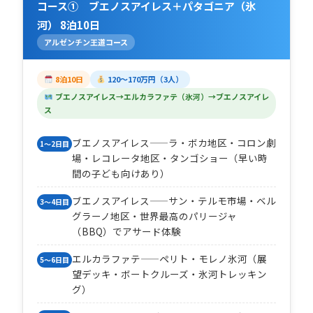
コース① ブエノスアイレス＋パタゴニア（氷
河） 8泊10日
アルゼンチン王道コース
8泊10日
120〜170万円（3人）
ブエノスアイレス→エルカラファテ（氷河）→ブエノスアイレ
ス
ブエノスアイレス——ラ・ボカ地区・コロン劇
1〜2日目
場・レコレータ地区・タンゴショー（早い時
間の子ども向けあり）
ブエノスアイレス——サン・テルモ市場・ベル
3〜4日目
グラーノ地区・世界最高のパリージャ
（BBQ）でアサード体験
エルカラファテ——ペリト・モレノ氷河（展
5〜6日目
望デッキ・ボートクルーズ・氷河トレッキン
グ）