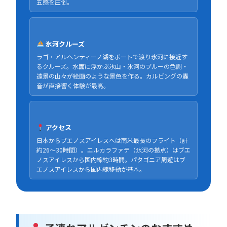
五感を圧倒。
氷河クルーズ
ラゴ・アルヘンティーノ湖をボートで渡り氷河に接近す
るクルーズ。水面に浮かぶ氷山・氷河のブルーの色調・
遠景の山々が絵画のような景色を作る。カルビングの轟
音が直接響く体験が最高。
アクセス
日本からブエノスアイレスへは南米最長のフライト（計
約26〜30時間）。エルカラファテ（氷河の拠点）はブエ
ノスアイレスから国内線約3時間。パタゴニア周遊はブ
エノスアイレスから国内線移動が基本。