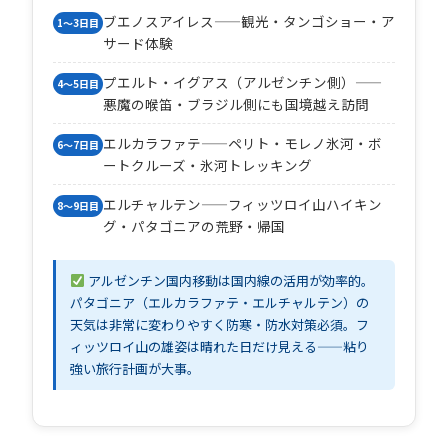
ブエノスアイレス——観光・タンゴショー・ア
1〜3日目
サード体験
プエルト・イグアス（アルゼンチン側）——
4〜5日目
悪魔の喉笛・ブラジル側にも国境越え訪問
エルカラファテ——ペリト・モレノ氷河・ボ
6〜7日目
ートクルーズ・氷河トレッキング
エルチャルテン——フィッツロイ山ハイキン
8〜9日目
グ・パタゴニアの荒野・帰国
アルゼンチン国内移動は国内線の活用が効率的。
パタゴニア（エルカラファテ・エルチャルテン）の
天気は非常に変わりやすく防寒・防水対策必須。フ
ィッツロイ山の雄姿は晴れた日だけ見える——粘り
強い旅行計画が大事。