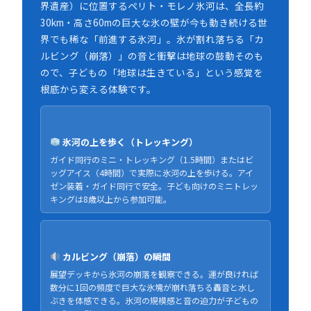
界遺産）に位置するペリト・モレノ氷河は、全長約
30km・高さ60mの巨大な氷の壁が今も動き続ける世
界でも稀な「前進する氷河」。氷が割れ落ちる「カ
ルビング（崩落）」の音と衝撃は地球の鼓動そのも
ので、子どもの「地球は生きている」という感覚を
根底から変える体験です。
氷河の上を歩く（トレッキング）
ガイド同行のミニ・トレッキング（1.5時間）またはビ
ッグアイス（4時間）で実際に氷河の上を歩ける。アイ
ゼン装着・ガイド同行で安全。子ども向けのミニトレッ
キングは8歳以上から参加可能。
カルビング（崩落）の瞬間
展望デッキから氷河の崩落を観察できる。運が良ければ
数分に1回の頻度で巨大な氷塊が崩れ落ちる轟音と水し
ぶきを体感できる。氷河の規模感と音の迫力が子どもの