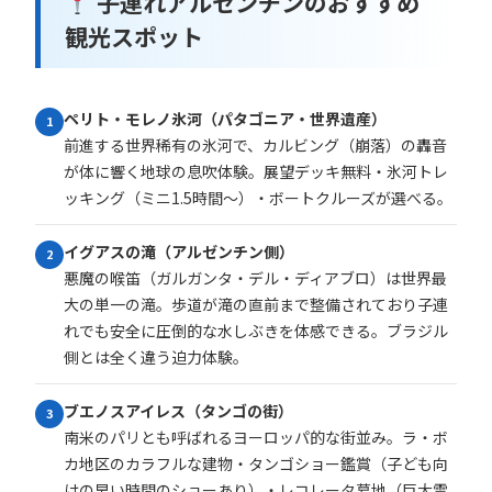
子連れアルゼンチンのおすすめ
観光スポット
ペリト・モレノ氷河（パタゴニア・世界遺産）
1
前進する世界稀有の氷河で、カルビング（崩落）の轟音
が体に響く地球の息吹体験。展望デッキ無料・氷河トレ
ッキング（ミニ1.5時間〜）・ボートクルーズが選べる。
イグアスの滝（アルゼンチン側）
2
悪魔の喉笛（ガルガンタ・デル・ディアブロ）は世界最
大の単一の滝。歩道が滝の直前まで整備されており子連
れでも安全に圧倒的な水しぶきを体感できる。ブラジル
側とは全く違う迫力体験。
ブエノスアイレス（タンゴの街）
3
南米のパリとも呼ばれるヨーロッパ的な街並み。ラ・ボ
カ地区のカラフルな建物・タンゴショー鑑賞（子ども向
けの早い時間のショーあり）・レコレータ墓地（巨大霊