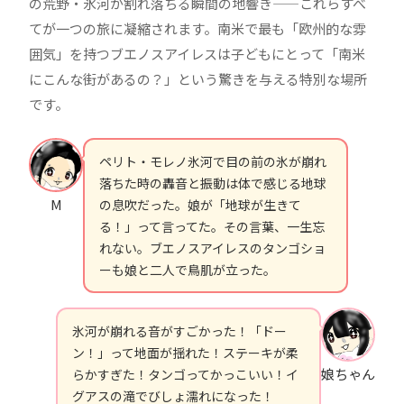
の荒野・氷河が割れ落ちる瞬間の地響き——これらすべ
てが一つの旅に凝縮されます。南米で最も「欧州的な雰
囲気」を持つブエノスアイレスは子どもにとって「南米
にこんな街があるの？」という驚きを与える特別な場所
です。
ペリト・モレノ氷河で目の前の氷が崩れ
落ちた時の轟音と振動は体で感じる地球
M
の息吹だった。娘が「地球が生きて
る！」って言ってた。その言葉、一生忘
れない。ブエノスアイレスのタンゴショ
ーも娘と二人で鳥肌が立った。
氷河が崩れる音がすごかった！「ドー
ン！」って地面が揺れた！ステーキが柔
娘ちゃん
らかすぎた！タンゴってかっこいい！イ
グアスの滝でびしょ濡れになった！