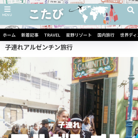
ホーム
子連れ海外旅行
子連れ中南米旅行
子連れ南米旅行
ホーム
新着記事
TRAVEL
星野リゾート
国内旅行
世界ディ
子連れアルゼンチン旅行