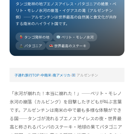
タンゴ発祥の地ブエノスアイレス・パタゴニアの絶景・ペ
リト・モレノ氷河の崩落・イグアスの滝（アルゼンチン
側）——アルゼンチンは世界最高の自然美と食文化が共存
する南米のハイライト国です。
タンゴ発祥の地
ペリト・モレノ氷河
パタゴニア
世界最高のステーキ
子連れ旅行TOP
›
中南米
›
南アメリカ
›
アルゼンチン
「氷河が崩れた！本当に崩れた！」——ペリト・モレノ
氷河の崩落（カルビング）を目撃した子どもが叫ぶ言葉
です。アルゼンチンは南米の中で最も多様な体験ができ
る国——タンゴが流れるブエノスアイレスの夜・世界最
高と称されるパンパのステーキ・地球の果てパタゴニア