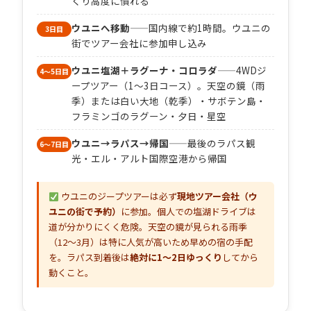
くり高度に慣れる
ウユニへ移動
——国内線で約1時間。ウユニの
3日目
街でツアー会社に参加申し込み
ウユニ塩湖＋ラグーナ・コロラダ
——4WDジ
4〜5日目
ープツアー（1〜3日コース）。天空の鏡（雨
季）または白い大地（乾季）・サボテン島・
フラミンゴのラグーン・夕日・星空
ウユニ→ラパス→帰国
——最後のラパス観
6〜7日目
光・エル・アルト国際空港から帰国
ウユニのジープツアーは必ず
現地ツアー会社（ウ
ユニの街で予約）
に参加。個人での塩湖ドライブは
道が分かりにくく危険。天空の鏡が見られる雨季
（12〜3月）は特に人気が高いため早めの宿の手配
を。ラパス到着後は
絶対に1〜2日ゆっくり
してから
動くこと。