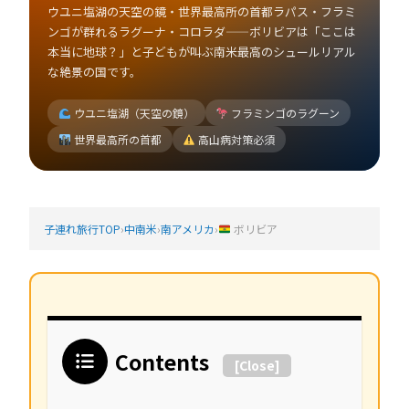
ウユニ塩湖の天空の鏡・世界最高所の首都ラパス・フラミ
ンゴが群れるラグーナ・コロラダ——ボリビアは「ここは
本当に地球？」と子どもが叫ぶ南米最高のシュールリアル
な絶景の国です。
ウユニ塩湖（天空の鏡）
フラミンゴのラグーン
世界最高所の首都
高山病対策必須
子連れ旅行TOP
›
中南米
›
南アメリカ
›
ボリビア
Contents
[
Close
]