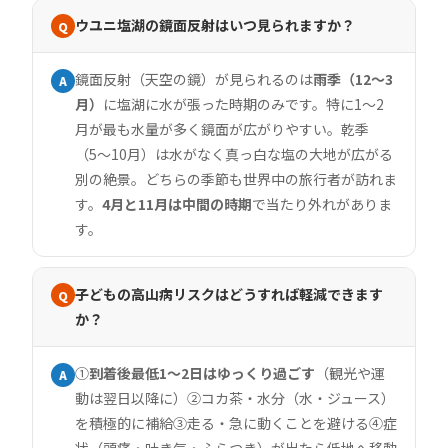
ウユニ塩湖の鏡面反射はいつ見られますか？
Q
鏡面反射（天空の鏡）が見られるのは
雨季（12〜3
A
月）
に塩湖に水が張った時期のみです。特に1〜2
月が最も水量が多く鏡面が広がりやすい。乾季
（5〜10月）は水がなく真っ白な塩の大地が広がる
別の絶景。どちらの季節も世界中の旅行者が訪れま
す。
4月と11月は中間の時期
で当たり外れがありま
す。
子どもの高山病リスクはどうすれば軽減できます
Q
か？
①
到着後最低1〜2日はゆっくり過ごす
（観光や運
A
動は翌日以降に）②コカ茶・水分（水・ジュース）
を積極的に補給③走る・急に動くことを避ける④症