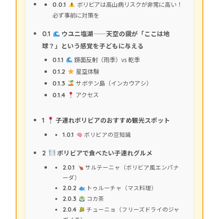
ボリビアは高山病リスクが非常に高い！
0.0.1
必ず事前に対策を
ウユニ塩湖——天空の鏡が「ここは地
0.1
球？」という感覚を子どもに与える
鏡面反射（雨季）vs 乾季
0.1.1
星空体験
0.1.2
サボテン島（インカウアシ）
0.1.3
アクセス
0.1.4
子連れボリビアのおすすめ観光スポット
1
1.0.1
ボリビアの豆知識
ボリビアで食べたい子連れグルメ
2
2.0.1
サルテーニャ（ボリビア風エンパナ
ーダ）
2.0.2
トゥルーチャ（マス料理）
2.0.3
コカ茶
2.0.4
チューニョ（フリーズドライのジャ