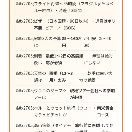
フライト約30〜35時間（ブラジルまたはペ
ルー経由）・時差-13時間
ビザ
（日本国籍・90日以内）・通貨はボリ
不要
ビアーノ（BOB）
家族3人の予算
85〜160万
が目安（5〜10
は
円
泊）
到着
最低1〜2日の高度順
——無理は絶対
後は
応が必須
にしない
天空の
雨季（12〜3
——乾季は白い大
鏡は
月）のみ
地の絶景
ウユニのジープツ
現地ツアー会社への参加
アーは
が必須
ペルーとのセット旅行（ウユニ→
南米黄金
マチュピチュ）が
コース
高山病薬（ダイアモ
旅行前に医師
して処