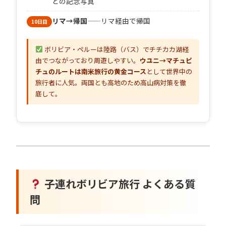
との記念写真
リマ→帰国
——リマ経由で帰国
10日目
ボリビア・ペルーは陸路（バス）でチチカカ湖経
由でつながっており周遊しやすい。
ウユニ→マチュピ
チュのルートは南米旅行の黄金コース
として世界中の
旅行者に人気。両国とも高地のため高山病対策を徹
底して。
子連れボリビア旅行 よくある質
問