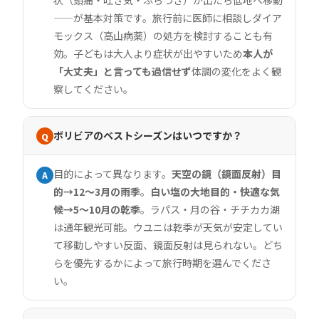
状（頭痛・吐き気・ふらつき）が出たら低地へ移動
——が基本対策です。旅行前に医師に相談しダイア
モックス（高山病薬）の処方を検討することも有
効。子どもは大人より症状が出やすいため
本人が
「大丈夫」と言っても過信せず
体調の変化をよく観
察してください。
ボリビアのベストシーズンはいつですか？
Q
目的によって異なります。
天空の鏡（鏡面反射）目
A
的→12〜3月の雨季
。
白い塩の大地目的・快適な気
候→5〜10月の乾季
。ラパス・月の谷・チチカカ湖
は通年観光可能。ウユニは乾季が天気が安定してい
て移動しやすい反面、鏡面反射は見られない。どち
らを優先するかによって旅行時期を選んでくださ
い。