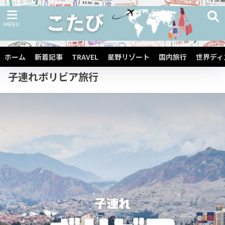
ホーム
子連れ海外旅行
子連れ中南米旅行
子連れ南米旅行
ホーム
新着記事
TRAVEL
星野リゾート
国内旅行
世界ディ
子連れボリビア旅行