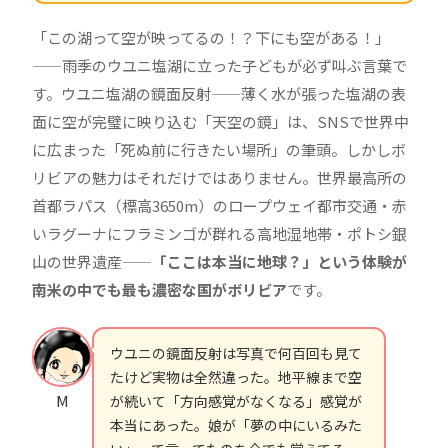
「この湖って空が映ってるの！？下にも空がある！」
——雨季のウユニ塩湖に立った子どもが必ず叫ぶ言葉で
す。ウユニ塩湖の鏡面反射——薄く水が張った塩湖の表
面に空が完璧に映り込む「天空の鏡」は、SNSで世界中
に広まった「死ぬ前に行きたい場所」の筆頭。しかしボ
リビアの魅力はそれだけではありません。世界最高所の
首都ラパス（標高3650m）のロープウェイ都市交通・赤
いラグーナにフラミンゴが群れる高地湿地帯・ポトシ銀
山の世界遺産——
「ここは本当に地球？」という体験が
南米の中でも最も濃密な国がボリビア
です。
ウユニの鏡面反射は写真で何百回も見て
たけど実物は全然違った。地平線まで空
M
が続いて「方向感覚がなくなる」感覚が
本当にあった。娘が「夢の中にいるみた