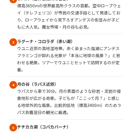
標高3650mの世界最高所クラスの首都。空中ロープウェ
イ（テレフェリコ）が市民の交通手段として発達してお
り、ロープウェイから見下ろすアンデスの街並みが子ど
もに大人気。魔女市場・月の谷も必見。
ラグーナ・コロラダ（赤い湖）
3
ウユニ近郊の高地湿地帯。赤く染まった塩湖にアンデス
フラミンゴが群れる光景が「本当に地球の風景？」と思
わせる絶景。ツアーでウユニとセットで訪問するのが定
番。
月の谷（ラパス近郊）
4
ラパスから車で30分。月の表面のような砂岩・泥岩の侵
食地形が広がる奇景。子どもが「ここって月？」と感じ
る地球外的な風景。比較的低地（標高3400m）のためラ
パス到着翌日の観光に最適。
チチカカ湖（コパカバーナ）
5