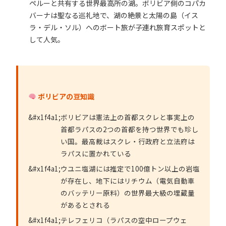
ペルーと共有する世界最高所の湖。ボリビア側のコパカ
バーナは聖なる巡礼地で、湖の絶景と太陽の島（イス
ラ・デル・ソル）へのボート旅が子連れ旅育スポットと
して人気。
ボリビアの豆知識
ボリビアは憲法上の首都スクレと事実上の
首都ラパスの2つの首都を持つ世界でも珍し
い国。最高裁はスクレ・行政府と立法府は
ラパスに置かれている
ウユニ塩湖には推定で100億トン以上の岩塩
が存在し、地下にはリチウム（電気自動車
のバッテリー原料）の世界最大級の埋蔵量
があるとされる
テレフェリコ（ラパスの空中ロープウェ