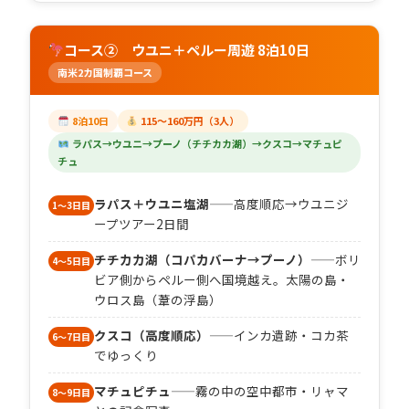
コース② ウユニ＋ペルー周遊 8泊10日
南米2カ国制覇コース
8泊10日
115〜160万円（3人）
ラパス→ウユニ→プーノ（チチカカ湖）→クスコ→マチュピ
チュ
ラパス＋ウユニ塩湖
——高度順応→ウユニジ
1〜3日目
ープツアー2日間
チチカカ湖（コパカバーナ→プーノ）
——ボリ
4〜5日目
ビア側からペルー側へ国境越え。太陽の島・
ウロス島（葦の浮島）
クスコ（高度順応）
——インカ遺跡・コカ茶
6〜7日目
でゆっくり
マチュピチュ
——霧の中の空中都市・リャマ
8〜9日目