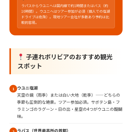
ラパスからウユニへは国内線で約1時間またはバス（約
10時間）。ウユニへはツアー参加が必須（個人での塩湖
ドライブは危険）。現地ツアー会社が多数あり予約は比
較的容易。
子連れボリビアのおすすめ観光
スポット
ウユニ塩湖
1
天空の鏡（雨季）または白い大地（乾季）——どちらの
季節も圧倒的な絶景。ツアー参加必須。サボテン島・フ
ラミンゴのラグーン・日の出・星空の4つがウユニの醍醐
味。
ラパス（世界最高所の首都）
2