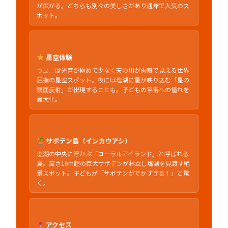
が広がる。どちらも別々の美しさがあり通年で人気のス
ポット。
星空体験
ウユニは光害が極めて少なく天の川が肉眼で見える世界
屈指の星空スポット。夜には塩湖に星が映り込む「星の
鏡面反射」が出現することも。子どもの宇宙への憧れを
最大化。
サボテン島（インカウアシ）
塩湖の中央に浮かぶ「コーラルアイランド」と呼ばれる
島。高さ10m超の巨大サボテンが林立し塩湖を見渡す絶
景スポット。子どもが「サボテンがでかすぎる！」と驚
く。
アクセス