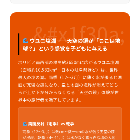
ウユニ塩湖——天空の鏡が「ここは地
球？」という感覚を子どもに与える
ボリビア南西部の標高約3650mに広がるウユニ塩湖
（面積約10,582km²・日本の岐阜県ほど）は、世界
最大の塩の湖。雨季（12〜3月）に薄く水が張ると湖
面が完璧な鏡になり、空と地面の境界が消えてどち
らが上か下か分からなくなる「天空の鏡」体験が世
界中の旅行者を魅了しています。
鏡面反射（雨季）vs 乾季
雨季（12〜3月）は数cm〜数十cmの水が張り天空の鏡
が出現。乾季（4〜11月）は水がなく真っ白な塩の大地