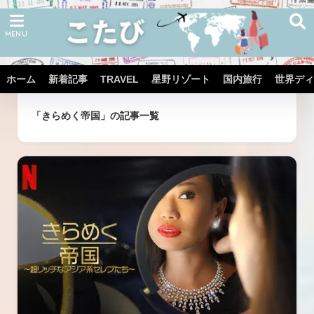
ホーム
新着記事
TRAVEL
星野リゾート
国内旅行
世界ディ
ホーム
タグ
「きらめく帝国」の記事一覧