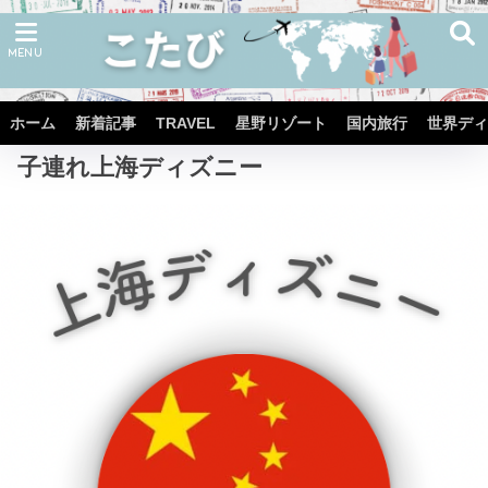
ホーム
子連れ世界ディズニー
ホーム
新着記事
TRAVEL
星野リゾート
国内旅行
世界ディ
子連れ上海ディズニー