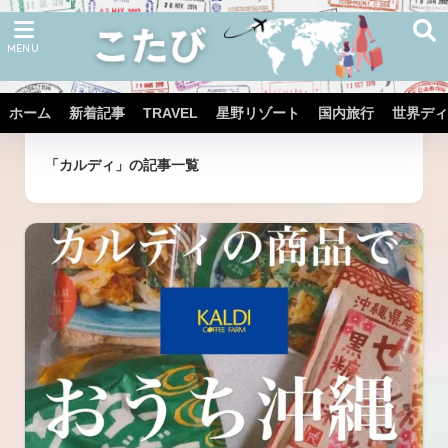
ホーム
新着記事
TRAVEL
星野リゾート
国内旅行
世界ディ
ホーム
タグ
「カルディ」の記事一覧