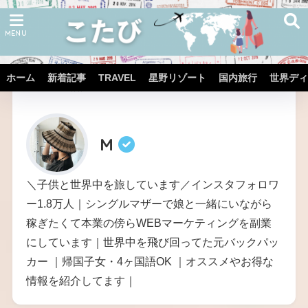
ホーム
新着記事
TRAVEL
星野リゾート
国内旅行
世界ディ
ホーム
著者
M
＼子供と世界中を旅しています／インスタフォロワ
ー1.8万人｜シングルマザーで娘と一緒にいながら
稼ぎたくて本業の傍らWEBマーケティングを副業
にしています｜世界中を飛び回ってた元バックパッ
カー ｜帰国子女・4ヶ国語OK ｜オススメやお得な
情報を紹介してます｜