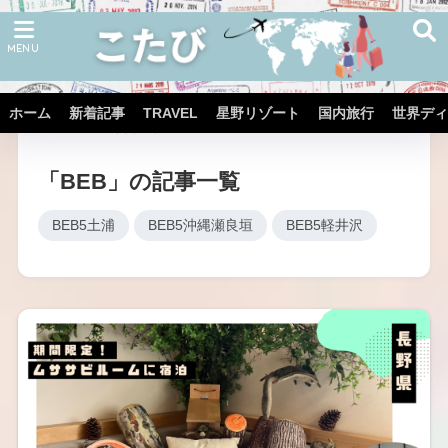
ホーム
新着記事
TRAVEL
星野リゾート
国内旅行
世界ディ
ホーム
星野リゾート
「BEB」の記事一覧
BEB5土浦
BEB5沖縄瀬良垣
BEB5軽井沢