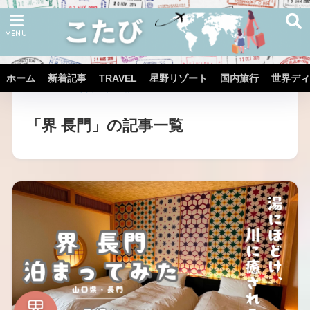
ホーム
新着記事
TRAVEL
星野リゾート
国内旅行
世界ディ
ホーム
星野リゾート
界
「界 長門」の記事一覧