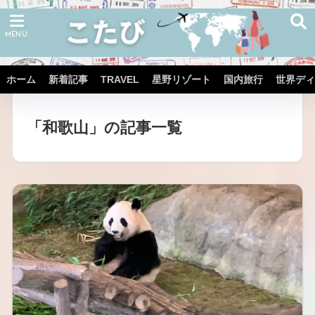
ホーム
新着記事
TRAVEL
星野リゾート
国内旅行
世界ディ
ホーム
TRAVEL
JAPAN
「和歌山」の記事一覧