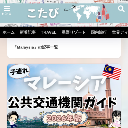
ホーム
新着記事
TRAVEL
星野リゾート
国内旅行
世界ディ
ホーム
タグ
「Malaysia」の記事一覧