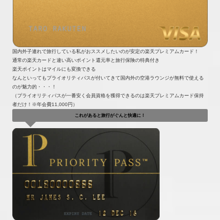
国内外子連れで旅行している私がおススメしたいのが安定の楽天プレミアムカード！
通常の楽天カードと違い高いポイント還元率と旅行保険の特典付き
楽天ポイントはマイルにも変換できる
なんといってもプライオリティパスが付いてきて国内外の空港ラウンジが無料で使える
のが魅力的・・・！
（プライオリティパスが一番安く会員資格を獲得できるのは楽天プレミアムカード保持
者だけ！※年会費11,000円）
これがあると旅行がぐんと快適に！