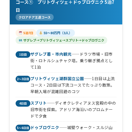
コース① プリトヴィツェ＋ドゥブロヴニク 5泊7
日
クロアチア王道コース
5泊7日
55〜80万円（3人）
ザグレブ→プリトヴィツェ→スプリト→ドゥブロヴニク
ザグレブ着・市内観光
——ドラツ市場・旧市
1日目
街・ロトルシュチャク塔。乗り継ぎ拠点とし
て1泊
プリトヴィツェ湖群国立公園
——1日目は上流
2〜3日目
コース・2日目は下流コースでたっぷり散策。
早朝入場が混雑回避のコツ
スプリト
——ディオクレティアヌス宮殿の中の
4日目
旧市街を探索。アドリア海沿いのプロムナー
ドで夕食
ドゥブロヴニク
——城壁ウォーク・スルジ山
5〜6日目