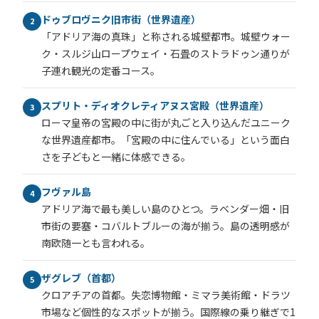
ドゥブロヴニク旧市街（世界遺産）
2
「アドリア海の真珠」と称される城壁都市。城壁ウォー
ク・スルジ山ロープウェイ・石畳のストラドゥン通りが
子連れ観光の定番コース。
スプリト・ディオクレティアヌス宮殿（世界遺産）
3
ローマ皇帝の宮殿の中に街が丸ごと入り込んだユニーク
な世界遺産都市。「宮殿の中に住んでいる」という面白
さを子どもと一緒に体感できる。
フヴァル島
4
アドリア海で最も美しい島のひとつ。ラベンダー畑・旧
市街の要塞・コバルトブルーの海が揃う。島の透明感が
南欧随一とも言われる。
ザグレブ（首都）
5
クロアチアの首都。失恋博物館・ミマラ美術館・ドラツ
市場など個性的なスポットが揃う。国際線の乗り継ぎで1