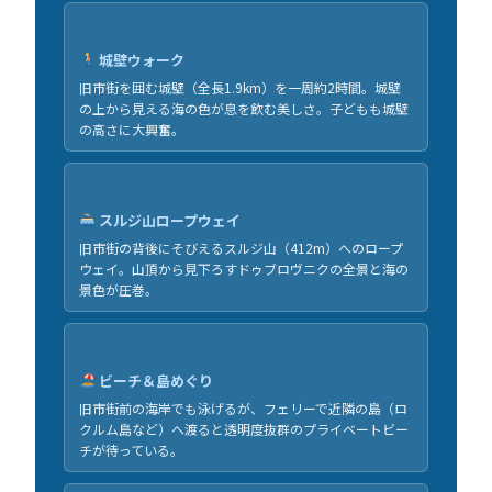
城壁ウォーク
旧市街を囲む城壁（全長1.9km）を一周約2時間。城壁
の上から見える海の色が息を飲む美しさ。子どもも城壁
の高さに大興奮。
スルジ山ロープウェイ
旧市街の背後にそびえるスルジ山（412m）へのロープ
ウェイ。山頂から見下ろすドゥブロヴニクの全景と海の
景色が圧巻。
ビーチ＆島めぐり
旧市街前の海岸でも泳げるが、フェリーで近隣の島（ロ
クルム島など）へ渡ると透明度抜群のプライベートビー
チが待っている。