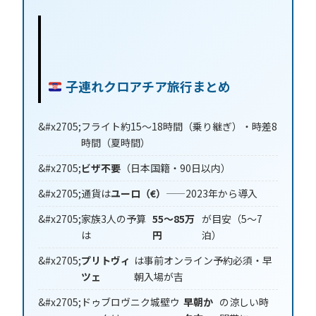
子連れクロアチア旅行まとめ
フライト約15〜18時間（乗り継ぎ）・時差8
時間（夏時間）
ビザ不要
（日本国籍・90日以内）
通貨は
ユーロ（€）
——2023年から導入
家族3人の予算
55〜85万
が目安（5〜7
は
円
泊）
プリトヴィ
は事前オンライン予約必須・早
ツェ
朝入場が吉
ドゥブロヴニク城壁ウ
早朝か
の涼しい時