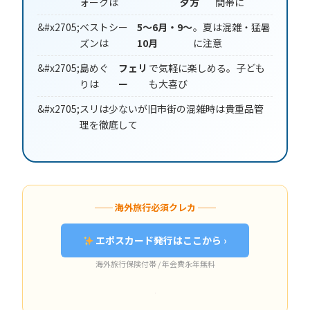
ォークは
夕方
間帯に
ベストシー
5〜6月・9〜
。夏は混雑・猛暑
ズンは
10月
に注意
島めぐ
フェリ
で気軽に楽しめる。子ども
りは
ー
も大喜び
スリは少ないが旧市街の混雑時は貴重品管
理を徹底して
── 海外旅行必須クレカ ──
エポスカード発行はここから ›
海外旅行保険付帯 / 年会費永年無料