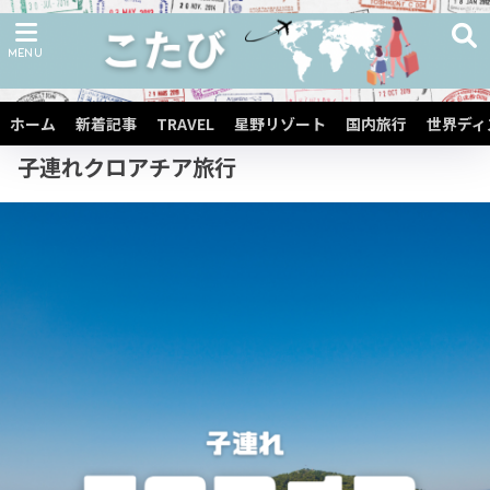
ホーム
子連れ海外旅行
子連れヨーロッパ旅行
子連れ南ヨーロッパ旅行
ホーム
新着記事
TRAVEL
星野リゾート
国内旅行
世界ディ
子連れクロアチア旅行