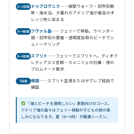
ドゥブロヴニク
——城壁ウォーク・旧市街散
1〜2日目
策・海水浴。夕暮れのアドリア海が最高のオ
レンジ色に染まる
フヴァル島
——フェリーで移動。ラベンダー
3〜4日目
畑・旧市街の要塞・透明度抜群のビーチでシ
ュノーケリング
スプリト
——フェリーでスプリトへ。ディオク
5〜6日目
レティアヌス宮殿・カメニツェの牡蠣・夜の
プロムナード散歩
帰国
——スプリト空港またはザグレブ経由で
7日目
帰国
「海とビーチを満喫したい」家族向けのコース。
アドリア海の島々はフェリー移動が子どもの旅の楽
しみにもなります。夏（6〜9月）が最適シーズン。