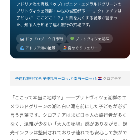
アドリア海の真珠ドゥブロヴニク・エメラルドグリーンの
プリトヴィツェ湖群・中世の城壁都市——。クロアチアは
子どもが「ここどこ！？」と目を丸くする絶景が詰まっ
た、知る人ぞ知る子連れ旅行の穴場です。
ドゥブロヴニク旧市街
プリトヴィツェ湖群
アドリア海の絶景
島めぐりフェリー
子連れ旅行TOP
›
子連れヨーロッパ
›
南ヨーロッパ
›
クロアチア
「ここって本当に地球？」——プリトヴィツェ湖群のエ
メラルドグリーンの湖と白い滝を前にした子どもが必ず
言う言葉です。クロアチアはまだ日本人の旅行者が多く
なく、混雑が少ない「大人の秘境」感がありながら、観
光インフラは整備されており子連れでも安心して旅がで