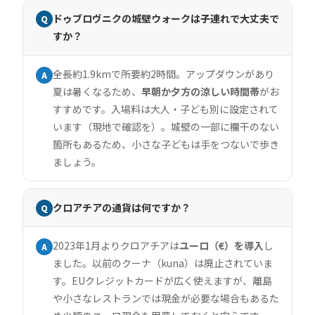
ドゥブロヴニクの城壁ウォークは子連れで大丈夫で
Q
すか？
全長約1.9kmで所要約2時間。アップダウンがあり
A
夏は暑くなるため、
早朝か夕方の涼しい時間帯
がお
すすめです。入場料は大人・子ども別に設定されて
います（現地で確認を）。城壁の一部に欄干のない
箇所もあるため、小さな子どもは手をつないで歩き
ましょう。
クロアチアの通貨は何ですか？
Q
2023年1月よりクロアチアは
ユーロ（€）を導入
し
A
ました。以前のクーナ（kuna）は廃止されていま
す。EUクレジットカードが広く使えますが、離島
や小さなレストランでは現金が必要な場合もあるた