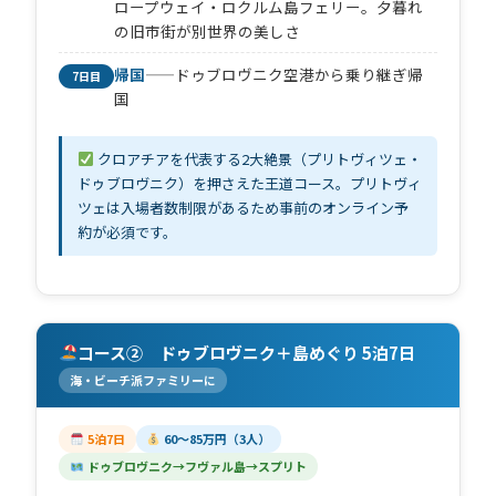
ロープウェイ・ロクルム島フェリー。夕暮れ
の旧市街が別世界の美しさ
帰国
——ドゥブロヴニク空港から乗り継ぎ帰
7日目
国
クロアチアを代表する2大絶景（プリトヴィツェ・
ドゥブロヴニク）を押さえた王道コース。プリトヴィ
ツェは入場者数制限があるため事前のオンライン予
約が必須です。
コース② ドゥブロヴニク＋島めぐり 5泊7日
海・ビーチ派ファミリーに
5泊7日
60〜85万円（3人）
ドゥブロヴニク→フヴァル島→スプリト