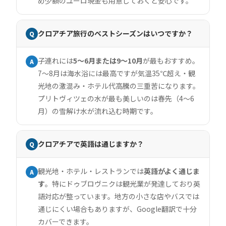
め少額のユーロ現金も用意しておくと安心です。
クロアチア旅行のベストシーズンはいつですか？
Q
子連れには
5〜6月または9〜10月
が最もおすすめ。
A
7〜8月は海水浴には最高ですが気温35℃超え・観
光地の激混み・ホテル代高騰の三重苦になります。
プリトヴィツェの水が最も美しいのは春先（4〜6
月）の雪解け水が流れ込む時期です。
クロアチアで英語は通じますか？
Q
観光地・ホテル・レストランでは
英語がよく通じま
A
す
。特にドゥブロヴニクは観光業が発達しており英
語対応が整っています。地方の小さな店やバスでは
通じにくい場合もありますが、Google翻訳で十分
カバーできます。