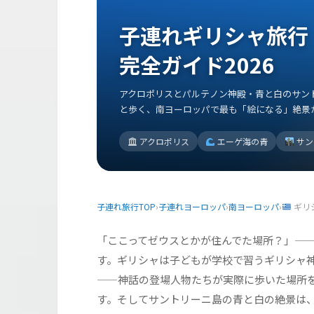
子連れギリシャ旅行
完全ガイド2026
アクロポリスとパルテノン神殿・青と白のサン
と歩く、南ヨーロッパで最も「絵になる」絶景
アクロポリス
エーゲ海の青
サン
子連れ旅行TOP
›
子連れヨーロッパ
›
南ヨーロッパ
›
ギリ
「ここってゼウスとかが住んでた場所？」—
す。ギリシャは子どもが学校で習うギリシャ
——神話の登場人物たちが実際に歩いた場所
す。そしてサントリーニ島の青と白の絶景は