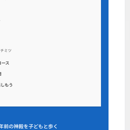
メ
チミツ
コース
問
楽しもう
0年前の神殿を子どもと歩く