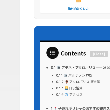
海外向けクレカ
Contents
[
Close
]
アテネ・アクロポリス——250
0.1
パルテノン神殿
0.1.1
アクロポリス博物館
0.1.2
日没鑑賞
0.1.3
アクセス
0.1.4
子連れギリシャのおすすめ観光ス
1