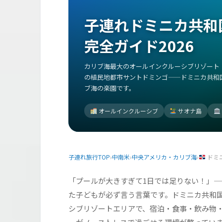
子連れドミニカ共和
完全ガイド2026
カリブ海最大のオールインクルーシブリゾート
の植民地都市サントドミンゴ——ドミニカ共和
ブ海の楽園です。
オールインクルーシブ
サオナ島
子連れ旅行TOP
›
中南米
›
中央アメリカ・カリブ海
›
ドミ
「プールが大きすぎて1日では足りない！」
た子どもが必ず言う言葉です。ドミニカ共和
シブリゾートエリアで、宿泊・食事・飲み物