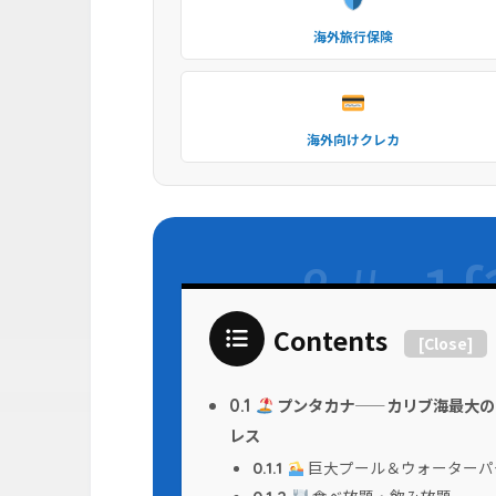
海外旅行保険
海外向けクレカ
Contents
[
Close
]
プンタカナ——カリブ海最大の
0.1
レス
巨大プール＆ウォーターパ
0.1.1