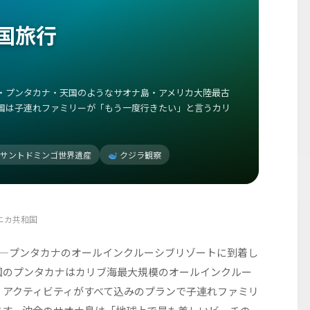
国旅行
・プンタカナ・天国のようなサオナ島・アメリカ大陸最古
国は子連れファミリーが「もう一度行きたい」と言うカリ
サントドミンゴ世界遺産
クジラ観察
ニカ共和国
——プンタカナのオールインクルーシブリゾートに到着し
国のプンタカナはカリブ海最大規模のオールインクルー
・アクティビティがすべて込みのプランで子連れファミリ