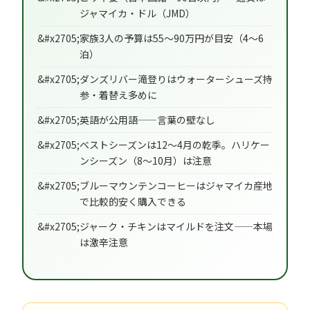
ジャマイカ・ドル（JMD）
家族3人の予算は55〜90万円が目安（4〜6
泊）
ダンズリバー滝登りはウォーターシューズ持
参・着替え多めに
英語が公用語——言葉の壁なし
ベストシーズンは12〜4月の乾季。ハリケー
ンシーズン（8〜10月）は注意
ブルーマウンテンコーヒーはジャマイカ産地
で比較的安く購入できる
ジャーク・チキンはマイルドを注文——本場
は激辛注意