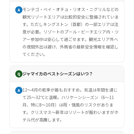
モンテゴ・ベイ・オチョ・リオス・ニグリルなどの
A
観光リゾートエリアは比較的安全に整備されていま
す。ただしキングストン（首都）の一部エリアは注
意が必要。リゾートのプール・ビーチエリア内・ツ
アー参加中は安心して過ごせます。観光エリア外へ
の夜間外出は避け、外務省の最新安全情報を確認し
てください。
ジャマイカのベストシーズンはいつ？
Q
12〜4月の乾季が最もおすすめ。気温は年間を通じ
A
て25〜32℃と温暖。ハリケーンシーズン（6〜11
月、特に8〜10月）は雨・強風のリスクがありま
す。クリスマス〜新年はリゾートが賑わいますがホ
テル代が高騰します。