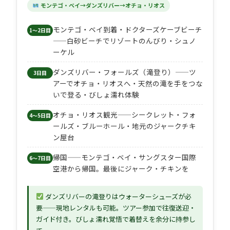
モンテゴ・ベイ→ダンズリバー→オチョ・リオス
モンテゴ・ベイ到着・ドクターズケーブビーチ
1〜2日目
——白砂ビーチでリゾートのんびり・シュノ
ーケル
ダンズリバー・フォールズ（滝登り）——ツ
3日目
アーでオチョ・リオスへ・天然の滝を手をつな
いで登る・びしょ濡れ体験
オチョ・リオス観光——シークレット・フォ
4〜5日目
ールズ・ブルーホール・地元のジャークチキ
ン屋台
帰国——モンテゴ・ベイ・サングスター国際
6〜7日目
空港から帰国。最後にジャーク・チキンを
ダンズリバーの滝登りはウォーターシューズが必
要——現地レンタルも可能。ツアー参加で往復送迎・
ガイド付き。びしょ濡れ覚悟で着替えを余分に持参し