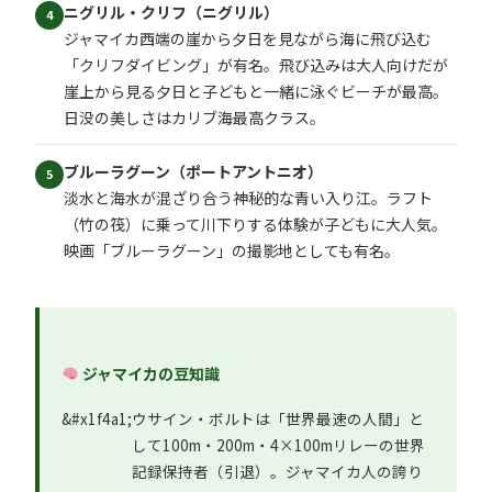
ニグリル・クリフ（ニグリル）
4
ジャマイカ西端の崖から夕日を見ながら海に飛び込む
「クリフダイビング」が有名。飛び込みは大人向けだが
崖上から見る夕日と子どもと一緒に泳ぐビーチが最高。
日没の美しさはカリブ海最高クラス。
ブルーラグーン（ポートアントニオ）
5
淡水と海水が混ざり合う神秘的な青い入り江。ラフト
（竹の筏）に乗って川下りする体験が子どもに大人気。
映画「ブルーラグーン」の撮影地としても有名。
ジャマイカの豆知識
ウサイン・ボルトは「世界最速の人間」と
して100m・200m・4×100mリレーの世界
記録保持者（引退）。ジャマイカ人の誇り