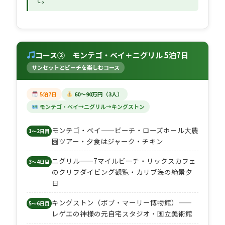
て。
コース② モンテゴ・ベイ＋ニグリル 5泊7日
サンセットとビーチを楽しむコース
5泊7日
60〜90万円（3人）
モンテゴ・ベイ→ニグリル→キングストン
モンテゴ・ベイ——ビーチ・ローズホール大農
1〜2日目
園ツアー・夕食はジャーク・チキン
ニグリル——7マイルビーチ・リックスカフェ
3〜4日目
のクリフダイビング観覧・カリブ海の絶景夕
日
キングストン（ボブ・マーリー博物館）——
5〜6日目
レゲエの神様の元自宅スタジオ・国立美術館