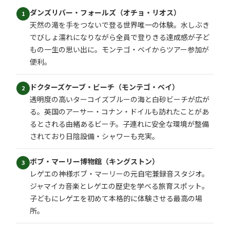
ダンズリバー・フォールズ（オチョ・リオス）
1
天然の滝を手をつないで登る世界唯一の体験。水しぶき
でびしょ濡れになりながら全員で登りきる達成感が子ど
もの一生の思い出に。モンテゴ・ベイからツアー参加が
便利。
ドクターズケーブ・ビーチ（モンテゴ・ベイ）
2
透明度の高いターコイズブルーの海と白砂ビーチが広が
る。英国のアーサー・コナン・ドイルも訪れたことがあ
るとされる由緒あるビーチ。子連れに安全な環境が整備
されており日陰設備・シャワーも充実。
ボブ・マーリー博物館（キングストン）
3
レゲエの神様ボブ・マーリーの元自宅兼録音スタジオ。
ジャマイカ音楽とレゲエの歴史を学べる旅育スポット。
子どもにレゲエを初めて本格的に体験させる最高の場
所。