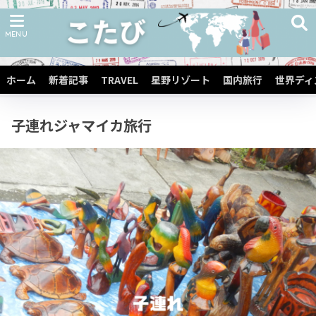
ホーム
子連れ海外旅行
子連れ中南米旅行
子連れ中央アメリカ・カリブ海諸国
ホーム
新着記事
TRAVEL
星野リゾート
国内旅行
世界ディ
旅行
子連れジャマイカ旅行