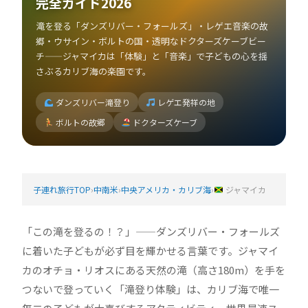
完全ガイド2026
滝を登る「ダンズリバー・フォールズ」・レゲエ音楽の故
郷・ウサイン・ボルトの国・透明なドクターズケーブビー
チ——ジャマイカは「体験」と「音楽」で子どもの心を揺
さぶるカリブ海の楽園です。
ダンズリバー滝登り
レゲエ発祥の地
ボルトの故郷
ドクターズケーブ
子連れ旅行TOP
›
中南米
›
中央アメリカ・カリブ海
›
ジャマイカ
「この滝を登るの！？」——ダンズリバー・フォールズ
に着いた子どもが必ず目を輝かせる言葉です。ジャマイ
カのオチョ・リオスにある天然の滝（高さ180m）を手を
つないで登っていく「滝登り体験」は、カリブ海で唯一