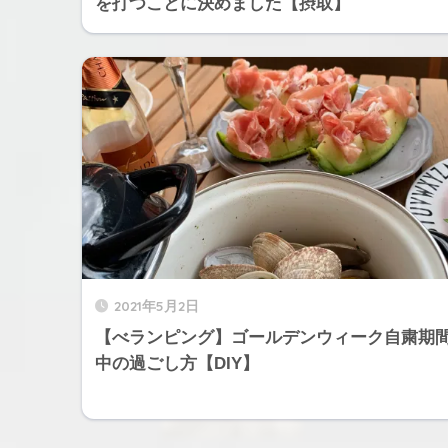
を打つことに決めました【摂取】
2021年5月2日
【べランピング】ゴールデンウィーク自粛期
中の過ごし方【DIY】