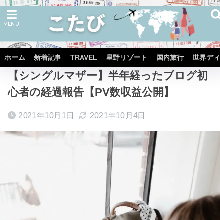
ホーム
diary
ホーム
新着記事
TRAVEL
星野リゾート
国内旅行
世界ディ
【シングルマザー】半年経ったブログ初
心者の経過報告【PV数収益公開】
2021年10月1日
2021年10月4日