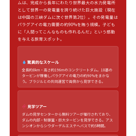
ムは、完成から長年にわたり世界最大の水力発電所
として世界一の発電量を誇り続けた巨大施設（現在
は中国の三峡ダムに次ぐ世界第2位）。その発電量は
パラグアイの電力需要の約90%を賄う規模。子ども
に「人間ってこんなものも作れるんだ」という感動
を与える旅育スポット。
驚異的なスケール
全長約8km・高さ約196mのコンクリートダム。18基の
タービンが稼働しパラグアイの電力の約90%をまかな
う。ブラジルとの共同運営で両側から見学できる。
見学ツアー
ダムの見学センターから無料ツアーが催行されており、
ダムの内部・制御室・巨大タービンを見学できる。アス
ンシオンからシウダーデルエステへバスで約5時間。