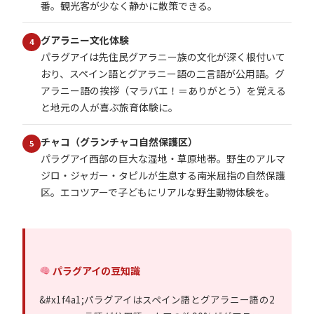
番。観光客が少なく静かに散策できる。
グアラニー文化体験
4
パラグアイは先住民グアラニー族の文化が深く根付いて
おり、スペイン語とグアラニー語の二言語が公用語。グ
アラニー語の挨拶（マラバエ！＝ありがとう）を覚える
と地元の人が喜ぶ旅育体験に。
チャコ（グランチャコ自然保護区）
5
パラグアイ西部の巨大な湿地・草原地帯。野生のアルマ
ジロ・ジャガー・タピルが生息する南米屈指の自然保護
区。エコツアーで子どもにリアルな野生動物体験を。
パラグアイの豆知識
パラグアイはスペイン語とグアラニー語の2