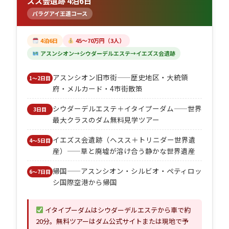
ズス会遺跡 4泊6日
パラグアイ王道コース
4泊6日
45〜70万円（3人）
アスンシオン→シウダーデルエステ→イエズス会遺跡
アスンシオン旧市街——歴史地区・大統領
1〜2日目
府・メルカード・4市街散策
シウダーデルエステ＋イタイプーダム——世界
3日目
最大クラスのダム無料見学ツアー
イエズス会遺跡（ヘスス＋トリニダー世界遺
4〜5日目
産）——草と廃墟が溶け合う静かな世界遺産
帰国——アスンシオン・シルビオ・ペティロッ
6〜7日目
シ国際空港から帰国
イタイプーダムはシウダーデルエステから車で約
20分。無料ツアーはダム公式サイトまたは現地で予