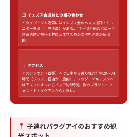
イエズス会遺跡との組み合わせ
イタイプーダム近郊にはイエズス会のヘスス遺跡・トリ
ニダー遺跡（世界遺産）がある。17〜18世紀のバロック
建築遺跡が熱帯雨林に囲まれて静かに佇む光景が圧倒
的。
アクセス
アスンシオン（首都）へは日本から乗り継ぎ計約28〜34
時間（ブラジル経由が一般的）。シウダーデルエステへ
はアスンシオンからバスで約5時間。隣のブラジル・フ
ォス・ド・イグアスからも近い。
子連れパラグアイのおすすめ観
光スポット