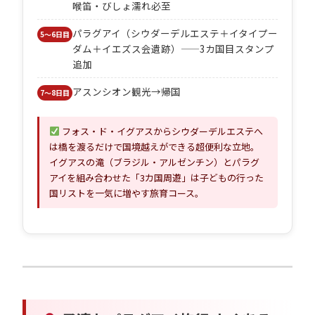
喉笛・びしょ濡れ必至
パラグアイ（シウダーデルエステ＋イタイプー
5〜6日目
ダム＋イエズス会遺跡）——3カ国目スタンプ
追加
アスンシオン観光→帰国
7〜8日目
フォス・ド・イグアスからシウダーデルエステへ
は橋を渡るだけで国境越えができる超便利な立地。
イグアスの滝（ブラジル・アルゼンチン）とパラグ
アイを組み合わせた「3カ国周遊」は子どもの行った
国リストを一気に増やす旅育コース。