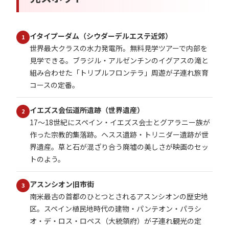
イタイプーダム（シウダーデルエステ近郊）
1
世界最大クラスの水力発電所。無料見学ツアーで内部を
見学できる。ブラジル・アルゼンチンのイグアスの滝と
組み合わせた「トリプルフロンテラ」周遊が子連れ旅育
コースの定番。
イエズス会伝道所遺跡（世界遺産）
2
17〜18世紀にスペイン・イエズス会士とグアラニー族が
作った宗教的集落跡。ヘスス遺跡・トリニダー遺跡が世
界遺産。草と石が混ざり合う廃墟の美しさが映画のセッ
トのよう。
アスンシオン旧市街
3
南米最古の首都のひとつとされるアスンシオンの歴史地
区。スペイン植民地時代の建物・パンテオン・パラシ
オ・デ・ロス・ロペス（大統領府）が子連れ観光の定