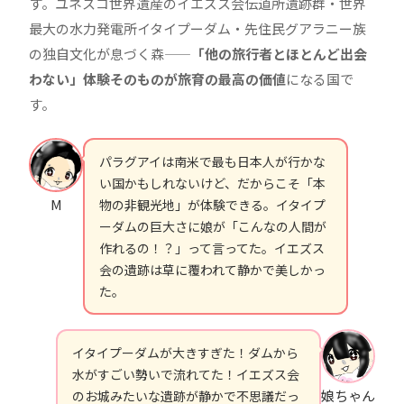
す。ユネスコ世界遺産のイエズス会伝道所遺跡群・世界
最大の水力発電所イタイプーダム・先住民グアラニー族
の独自文化が息づく森——
「他の旅行者とほとんど出会
わない」体験そのものが旅育の最高の価値
になる国で
す。
パラグアイは南米で最も日本人が行かな
い国かもしれないけど、だからこそ「本
M
物の非観光地」が体験できる。イタイプ
ーダムの巨大さに娘が「こんなの人間が
作れるの！？」って言ってた。イエズス
会の遺跡は草に覆われて静かで美しかっ
た。
イタイプーダムが大きすぎた！ダムから
水がすごい勢いで流れてた！イエズス会
娘ちゃん
のお城みたいな遺跡が静かで不思議だっ