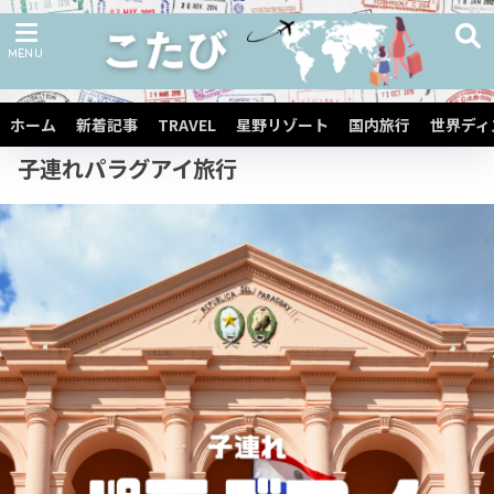
ホーム
子連れ海外旅行
子連れ中南米旅行
子連れ南米旅行
ホーム
新着記事
TRAVEL
星野リゾート
国内旅行
世界ディ
子連れパラグアイ旅行