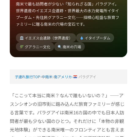
南米で最も訪問者が少ない「知られざる国」パラグアイ。
世界遺産のイエズス会遺跡・世界最大の水力発電所イタイ
プーダム・先住民グアラニー文化——探検心旺盛な旅育フ
ァミリーに贈る南米の穴場の宝石です。
イエズス会遺跡（世界遺産）
イタイプーダム
グアラニー文化
南米の穴場
子連れ旅行TOP
›
中南米
›
南アメリカ
›
パラグアイ
「ここって本当に南米？なんで誰もいないの？」——ア
スンシオンの旧市街に踏み込んだ旅育ファミリーが感じ
る言葉です。パラグアイは南米16カ国の中でも日本人訪
問者が最も少ない国のひとつ。それだけに「本物の非観
光地体験」ができる南米唯一のフロンティアとも言えま