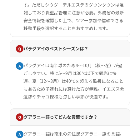
す。ただしシウダーデルエステのダウンタウンは混
雑しており貴重品管理に注意が必要。外務省の最新
安全情報を確認した上で、ツアー参加や信頼できる
移動手段を選択することをおすすめします。
パラグアイのベストシーズンは？
Q
パラグアイは南半球のため4〜10月（秋〜冬）が過
A
ごしやすい。特に5〜9月は30℃以下で観光に快
適。夏（12〜3月）は40℃を超える酷暑になること
もあるため子連れには避けた方が無難。イエズス会
遺跡やチャコ探検も涼しい季節が快適です。
グアラニー語ってどんな言葉ですか？
Q
グアラニー語は南米の先住民グアラニー族の言語。
A