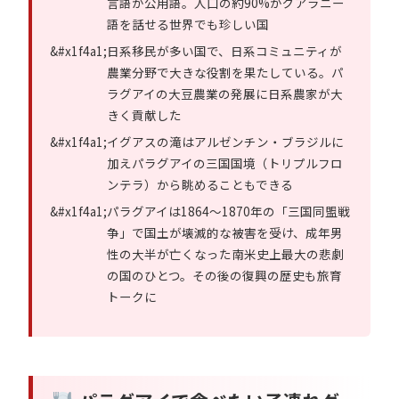
言語が公用語。人口の約90%がグアラニー
語を話せる世界でも珍しい国
日系移民が多い国で、日系コミュニティが
農業分野で大きな役割を果たしている。パ
ラグアイの大豆農業の発展に日系農家が大
きく貢献した
イグアスの滝はアルゼンチン・ブラジルに
加えパラグアイの三国国境（トリプルフロ
ンテラ）から眺めることもできる
パラグアイは1864〜1870年の「三国同盟戦
争」で国土が壊滅的な被害を受け、成年男
性の大半が亡くなった南米史上最大の悲劇
の国のひとつ。その後の復興の歴史も旅育
トークに