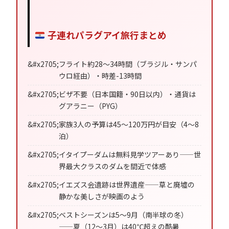
子連れパラグアイ旅行まとめ
フライト約28〜34時間（ブラジル・サンパ
ウロ経由）・時差-13時間
ビザ不要（日本国籍・90日以内）・通貨は
グアラニー（PYG）
家族3人の予算は45〜120万円が目安（4〜8
泊）
イタイプーダムは無料見学ツアーあり——世
界最大クラスのダムを間近で体感
イエズス会遺跡は世界遺産——草と廃墟の
静かな美しさが映画のよう
ベストシーズンは5〜9月（南半球の冬）
——夏（12〜3月）は40℃超えの酷暑