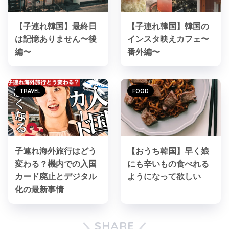
【子連れ韓国】最終日
【子連れ韓国】韓国の
は記憶ありません〜後
インスタ映えカフェ〜
編〜
番外編〜
TRAVEL
FOOD
子連れ海外旅行はどう
【おうち韓国】早く娘
変わる？機内での入国
にも辛いもの食べれる
カード廃止とデジタル
ようになって欲しい
化の最新事情
SHARE