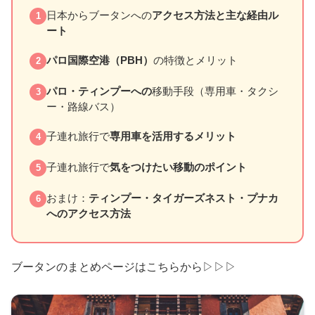
日本からブータンへの
アクセス方法と主な経由ル
1
ート
パロ国際空港（PBH）
の特徴とメリット
2
パロ・ティンプーへの
移動手段（専用車・タクシ
3
ー・路線バス）
子連れ旅行で
専用車を活用するメリット
4
子連れ旅行で
気をつけたい移動のポイント
5
おまけ：
ティンプー・タイガーズネスト・プナカ
6
へのアクセス方法
ブータンのまとめページはこちらから▷▷▷