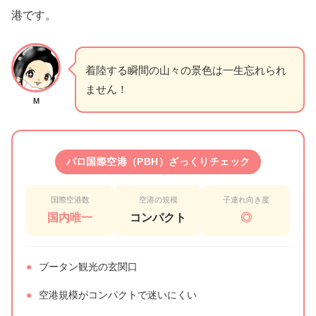
港です。
着陸する瞬間の山々の景色は一生忘れられ
ません！
M
パロ国際空港（PBH）ざっくりチェック
国際空港数
空港の規模
子連れ向き度
国内唯一
コンパクト
◎
●
ブータン観光の玄関口
●
空港規模がコンパクトで迷いにくい