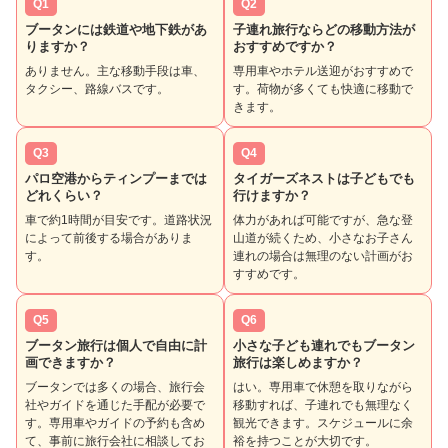
Q1
Q2
ブータンには鉄道や地下鉄があ
子連れ旅行ならどの移動方法が
りますか？
おすすめですか？
ありません。主な移動手段は車、
専用車やホテル送迎がおすすめで
タクシー、路線バスです。
す。荷物が多くても快適に移動で
きます。
Q3
Q4
パロ空港からティンプーまでは
タイガーズネストは子どもでも
どれくらい？
行けますか？
車で約1時間が目安です。道路状況
体力があれば可能ですが、急な登
によって前後する場合がありま
山道が続くため、小さなお子さん
す。
連れの場合は無理のない計画がお
すすめです。
Q5
Q6
ブータン旅行は個人で自由に計
小さな子ども連れでもブータン
画できますか？
旅行は楽しめますか？
ブータンでは多くの場合、旅行会
はい。専用車で休憩を取りながら
社やガイドを通じた手配が必要で
移動すれば、子連れでも無理なく
す。専用車やガイドの予約も含め
観光できます。スケジュールに余
て、事前に旅行会社に相談してお
裕を持つことが大切です。