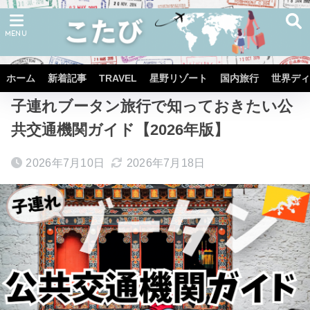
ホーム
TRAVEL
BHUTAN
ホーム
新着記事
TRAVEL
星野リゾート
国内旅行
世界ディ
子連れブータン旅行で知っておきたい公
共交通機関ガイド【2026年版】
2026年7月10日
2026年7月18日