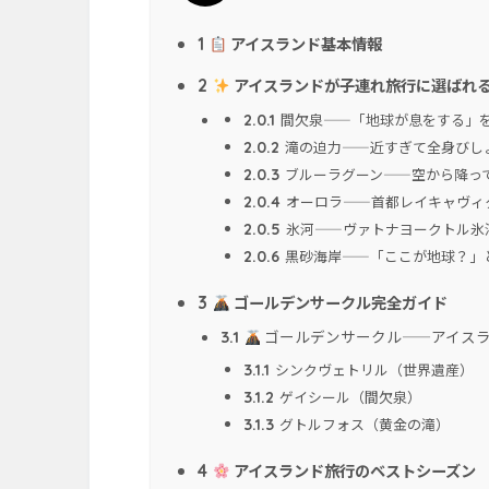
アイスランド基本情報
1
アイスランドが子連れ旅行に選ばれ
2
間欠泉——「地球が息をする」
2.0.1
滝の迫力——近すぎて全身びし
2.0.2
ブルーラグーン——空から降っ
2.0.3
オーロラ——首都レイキャヴィ
2.0.4
氷河——ヴァトナヨークトル氷
2.0.5
黒砂海岸——「ここが地球？」
2.0.6
ゴールデンサークル完全ガイド
3
ゴールデンサークル——アイスラ
3.1
シンクヴェトリル（世界遺産）
3.1.1
ゲイシール（間欠泉）
3.1.2
グトルフォス（黄金の滝）
3.1.3
アイスランド旅行のベストシーズン
4