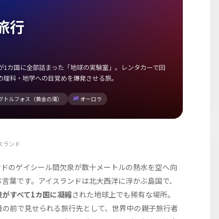
旅行
が1カ国に全部詰まった「地球の実験室」。レンタカーで回
の理科・地学への目覚めを爆発させる旅。
グトルフォス（黄金の滝）
オーロラ
スランド
ンドのゲイシール間欠泉が数十メートルの熱水を空へ向
ぶ言葉です。アイスランドは北大西洋に浮かぶ島国で、
がすべて1カ国に凝縮
された地球上でも稀有な場所。
目の前で見せられる旅行先として、世界中の親子旅行者