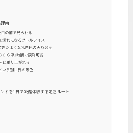
る理由
を目の前で見られる
ょ濡れになるグトルフォス
てきたような乳白色の天然温泉
クから車1時間で観測可能
河に乗り上がれる
という別世界の景色
ンドを1日で凝縮体験する定番ルート