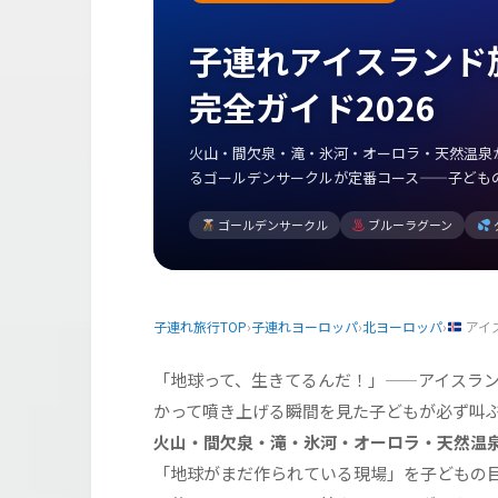
子連れアイスランド
完全ガイド2026
火山・間欠泉・滝・氷河・オーロラ・天然温泉
るゴールデンサークルが定番コース——子ども
ゴールデンサークル
ブルーラグーン
子連れ旅行TOP
›
子連れヨーロッパ
›
北ヨーロッパ
›
アイ
「地球って、生きてるんだ！」——アイスラ
かって噴き上げる瞬間を見た子どもが必ず叫
火山・間欠泉・滝・氷河・オーロラ・天然温泉
「地球がまだ作られている現場」を子どもの