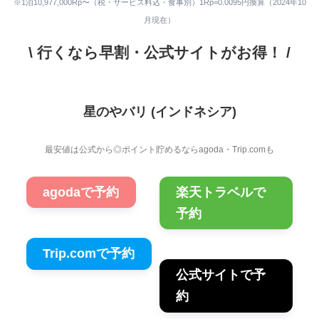
※1泊10,977,000Rp〜（税・サービス料込・食事別）1Rp=0.0095円換算（2024年10
月現在）
\ 行くなら早割・公式サイトがお得！ /
星のやバリ (インドネシア)
最安値は公式から◎ポイント貯めるならagoda・Trip.comも
agodaで予約
楽天トラベルで
予約
Trip.comで予約
公式サイトで予
約