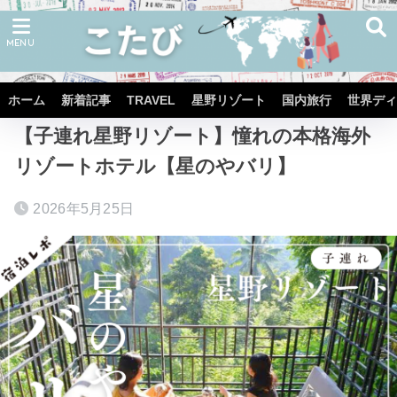
ホーム
星野リゾート
星のや
星のや バリ
ホーム
新着記事
TRAVEL
星野リゾート
国内旅行
世界ディ
【子連れ星野リゾート】憧れの本格海外
リゾートホテル【星のやバリ】
2026年5月25日