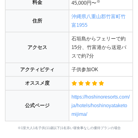
※
料金
45,000円〜
沖縄県八重山郡竹富町竹
住所
富1955
石垣島からフェリーで約
アクセス
15分、竹富港から送迎バ
スで約7分
アクティビティ
子供参加OK
オススメ度
https://hoshinoresorts.com/
公式ページ
ja/hotels/hoshinoyataketo
mijima/
※1室大人1名子供(11歳以下)1名添い寝食事なしの優待プランの場合