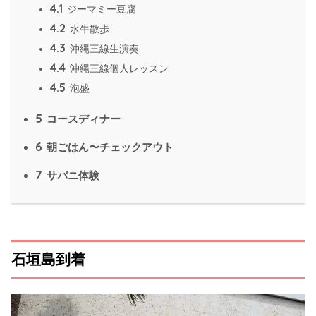
4.1
ジーマミー豆腐
4.2
水牛散歩
4.3
沖縄三線生演奏
4.4
沖縄三線個人レッスン
4.5
泡盛
5
コースディナー
6
朝ごはん〜チェックアウト
7
サバニ体験
石垣島到着