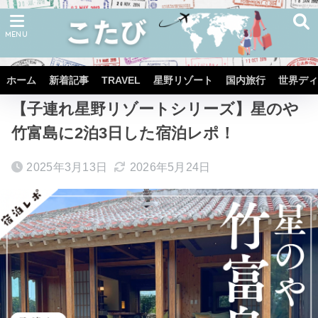
ホーム
星野リゾート
星のや
星のや 竹富島
ホーム
新着記事
TRAVEL
星野リゾート
国内旅行
世界ディ
【子連れ星野リゾートシリーズ】星のや
竹富島に2泊3日した宿泊レポ！
2025年3月13日
2026年5月24日