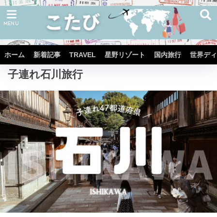
ホーム
子連れ国内旅行
子連れ中部・北陸エリア旅行
ホーム
新着記事
TRAVEL
星野リゾート
国内旅行
世界ディ
子連れ石川旅行