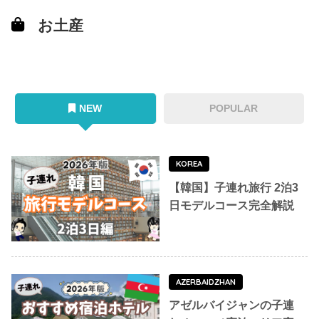
お土産
NEW
POPULAR
KOREA
【韓国】子連れ旅行 2泊3
日モデルコース完全解説
AZERBAIDZHAN
アゼルバイジャンの子連