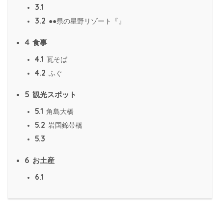
3.1
3.2
●●県の星野リゾート『』
4
食事
4.1
瓦そば
4.2
ふぐ
5
観光スポット
5.1
角島大橋
5.2
岩国錦帯橋
5.3
6
お土産
6.1