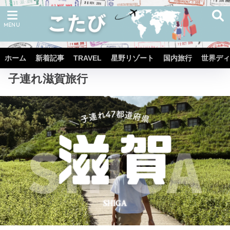
ホーム
子連れ国内旅行
子連れ近畿エリア旅行
ホーム
新着記事
TRAVEL
星野リゾート
国内旅行
世界ディ
子連れ滋賀旅行