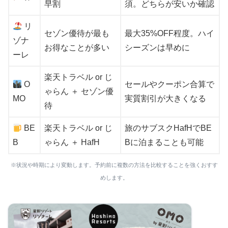
早割
須。どちらが安いか確認
リ
セゾン優待が最も
最大35%OFF程度。ハイ
ゾナ
お得なことが多い
シーズンは早めに
ーレ
楽天トラベル or じ
O
セールやクーポン合算で
ゃらん ＋ セゾン優
MO
実質割引が大きくなる
待
BE
楽天トラベル or じ
旅のサブスクHafHでBE
B
ゃらん ＋ HafH
Bに泊まることも可能
※状況や時期により変動します。予約前に複数の方法を比較することを強くおすす
めします。