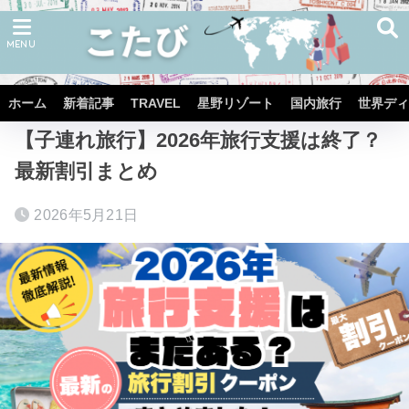
ホーム
TRAVEL
ホーム
新着記事
TRAVEL
星野リゾート
国内旅行
世界ディ
【子連れ旅行】2026年旅行支援は終了？
最新割引まとめ
2026年5月21日