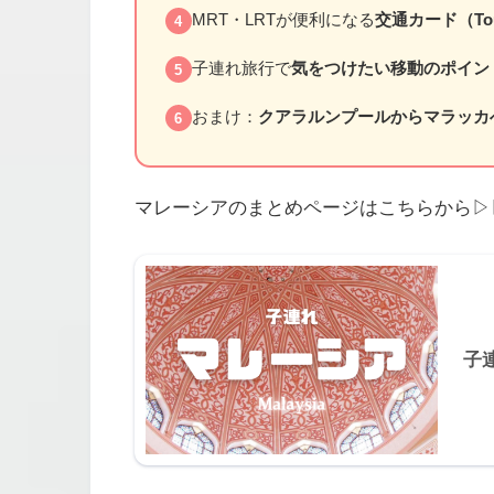
MRT・LRTが便利になる
交通カード（Tou
4
子連れ旅行で
気をつけたい移動のポイン
5
おまけ：
クアラルンプールからマラッカ
6
マレーシアのまとめページはこちらから▷
子