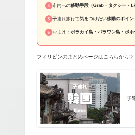
市内への
移動手段（Grab・タクシー・L
4
子連れ旅行で
気をつけたい移動のポイン
5
おまけ：
ボラカイ島・パラワン島・ボホ
6
フィリピンのまとめページはこちらから▷
子