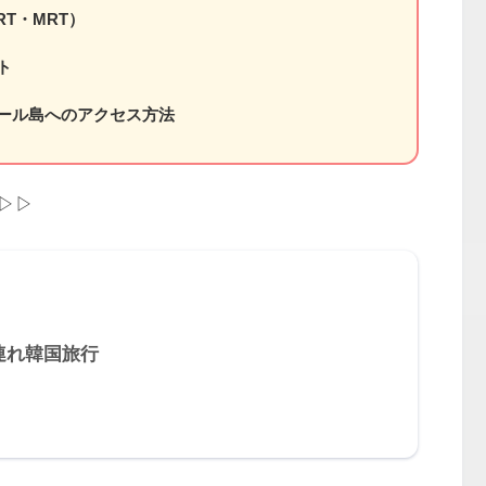
RT・MRT）
ト
ール島へのアクセス方法
▷▷
連れ韓国旅行