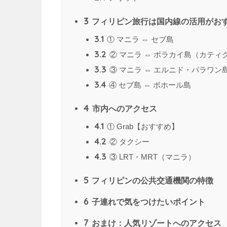
3
フィリピン旅行は国内線の活用がお
3.1
① マニラ ⇔ セブ島
3.2
② マニラ ⇔ ボラカイ島（カティ
3.3
③ マニラ ⇔ エルニド・パラワン
3.4
④ セブ島 ⇔ ボホール島
4
市内へのアクセス
4.1
① Grab【おすすめ】
4.2
② タクシー
4.3
③ LRT・MRT（マニラ）
5
フィリピンの公共交通機関の特徴
6
子連れで気をつけたいポイント
7
おまけ：人気リゾートへのアクセス