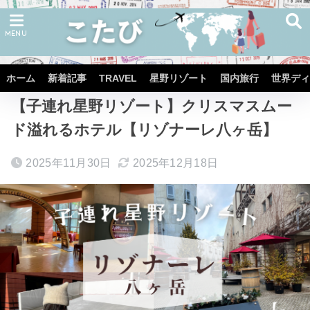
ホーム
TRAVEL
JAPAN
ホーム
新着記事
TRAVEL
星野リゾート
国内旅行
世界ディ
【子連れ星野リゾート】クリスマスムー
ド溢れるホテル【リゾナーレ八ヶ岳】
2025年11月30日
2025年12月18日