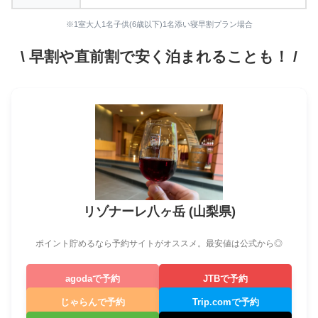
※1室大人1名子供(6歳以下)1名添い寝早割プラン場合
\ 早割や直前割で安く泊まれることも！ /
リゾナーレ八ヶ岳 (山梨県)
ポイント貯めるなら予約サイトがオススメ。最安値は公式から◎
agodaで予約
JTBで予約
じゃらんで予約
Trip.comで予約