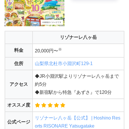
リゾナーレ八ヶ岳
※
料金
20,000円〜
住所
山梨県北杜市小淵沢町129-1
◆JR小淵沢駅よりリゾナーレ八ヶ岳まで
アクセス
約5分
◆新宿駅から特急『あずさ』で120分
オススメ度
リゾナーレ八ヶ岳【公式】 | Hoshino Res
公式ページ
orts RISONARE Yatsugatake