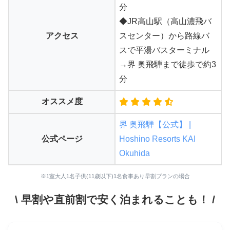
分
◆JR高山駅（高山濃飛バ
アクセス
スセンター）から路線バ
スで平湯バスターミナル
→界 奥飛騨まで徒歩で約3
分
オススメ度
界 奥飛騨【公式】 |
公式ページ
Hoshino Resorts KAI
Okuhida
※1室大人1名子供(11歳以下)1名食事あり早割プランの場合
\ 早割や直前割で安く泊まれることも！ /