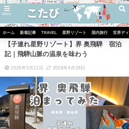
ホーム
星野リゾート
界
界 奥飛騨
ホーム
新着記事
TRAVEL
星野リゾート
国内旅行
世界ディ
【子連れ星野リゾート】界 奥飛騨 宿泊
記｜飛騨山脈の温泉を味わう
2026年3月21日
2026年4月28日