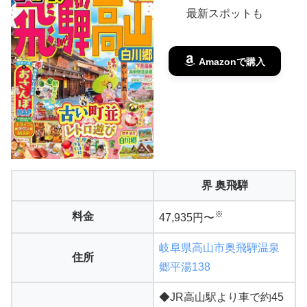
最新スポットも
Amazonで購入
界 奥飛騨
※
料金
47,935円〜
岐阜県高山市奥飛騨温泉
住所
郷平湯138
◆JR高山駅より車で約45