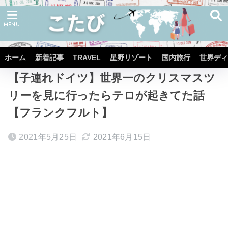
ホーム
TRAVEL
GERMANY
FRANKFURT
ホーム
新着記事
TRAVEL
星野リゾート
国内旅行
世界ディ
【子連れドイツ】世界一のクリスマスツ
リーを見に行ったらテロが起きてた話
【フランクフルト】
2021年5月25日
2021年6月15日